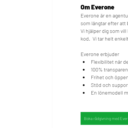
Om Everone
Everone är en agentur
som längtar efter att 
Vi hjälper dig som vil
kod.  Vi tar helt enke
Everone erbjuder
Flexibilitet när 
100% transparens
Frihet och öppen
Stöd och support
En lönemodell me
Boka rådgivning med Eve