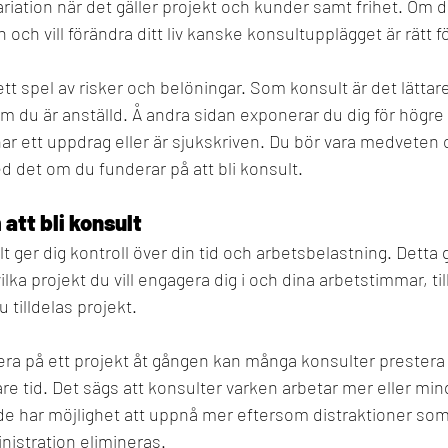
variation när det gäller projekt och kunder samt frihet. Om 
 och vill förändra ditt liv kanske konsultupplägget är rätt fö
tt spel av risker och belöningar. Som konsult är det lättare
du är anställd. Å andra sidan exponerar du dig för högre ri
r ett uppdrag eller är sjukskriven. Du bör vara medveten 
 det om du funderar på att bli konsult.
att bli konsult
t ger dig kontroll över din tid och arbetsbelastning. Detta
ilka projekt du vill engagera dig i och dina arbetstimmar, till
u tilldelas projekt.
ra på ett projekt åt gången kan många konsulter prestera 
are tid. Det sägs att konsulter varken arbetar mer eller mi
e har möjlighet att uppnå mer eftersom distraktioner som
nistration elimineras.