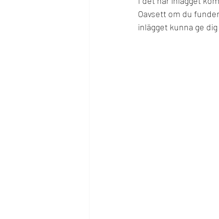
I det här inlägget kom
Oavsett om du funderar
inlägget kunna ge dig