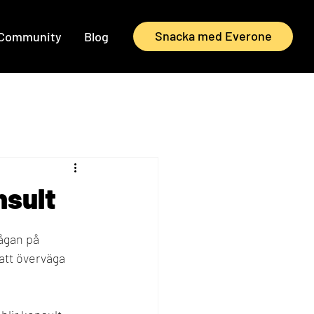
Snacka med Everone
Community
Blog
nsult
ågan på 
att överväga 