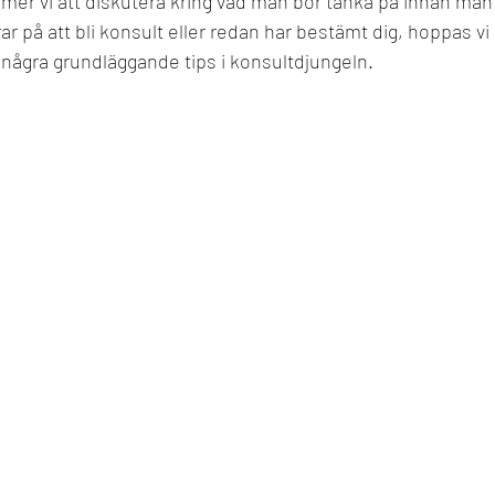
mer vi att diskutera kring
vad
man bör tänka på innan man b
 på att bli konsult eller redan har bestämt dig, hoppas vi a
 några grundläggande tips i konsultdjungeln. 