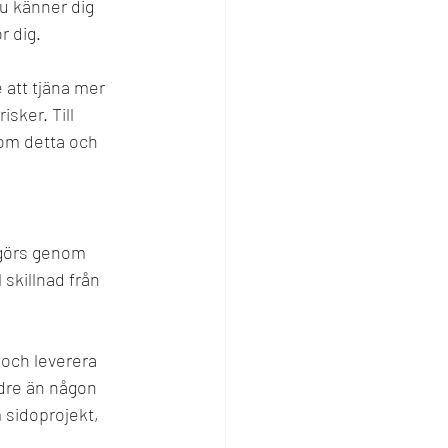
du känner dig 
r dig.
 att tjäna mer 
sker. Till 
om detta och 
 görs genom 
 skillnad från 
och leverera 
ndre än någon 
 sidoprojekt, 