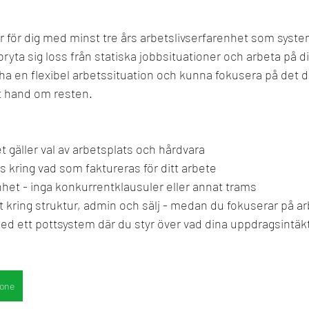
 för dig med minst tre års arbetslivserfarenhet som syste
bryta sig loss från statiska jobbsituationer och arbeta på di
l ha en flexibel arbetssituation och kunna fokusera på det d
lt hand om resten. 
det gäller val av arbetsplats och hårdvara
 kring vad som faktureras för ditt arbete
het - inga konkurrentklausuler eller annat trams
 kring struktur, admin och sälj - medan du fokuserar på ar
d ett pottsystem där du styr över vad dina uppdragsintäkter
rone