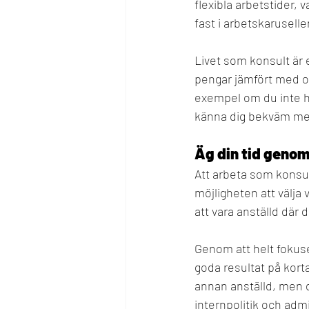
flexibla arbetstider, 
fast i arbetskarusellen
Livet som konsult är e
pengar jämfört med om 
exempel om du inte ha
känna dig bekväm med
Äg din tid genom 
Att arbeta som konsul
möjligheten att välja v
att vara anställd där d
Genom att helt fokuse
goda resultat på kort
annan anställd, men d
internpolitik och admi