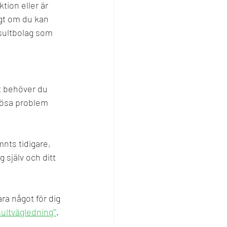
tion eller är 
igt om du kan 
nsultbolag som 
lt behöver du 
lösa problem 
nts tidigare, 
själv och ditt 
a något för dig 
ultvägledning"'
.