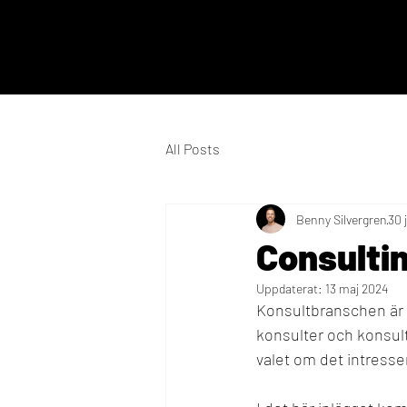
All Posts
Benny Silvergren
30 
Consultin
Uppdaterat:
13 maj 2024
Konsultbranschen är
konsulter och konsult
valet om det intresser