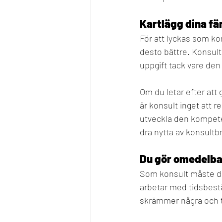
Kartlägg dina fä
För att lyckas som kon
desto bättre. Konsulte
uppgift tack vare den
Om du letar efter att 
är konsult inget att r
utveckla den kompete
dra nytta av konsult
Du gör omedelba
Som konsult måste du 
arbetar med tidsbest
skrämmer några och t