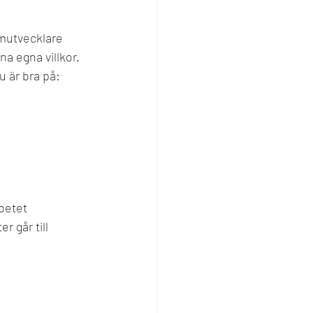
mutvecklare 
na egna villkor. 
u är bra på: 
betet
 går till