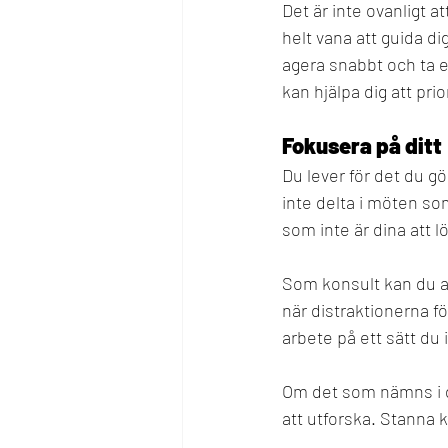
Det är inte ovanligt a
helt vana att guida di
agera snabbt och ta eg
kan hjälpa dig att prio
Fokusera på ditt
Du lever för det du gö
inte delta i möten so
som inte är dina att l
Som konsult kan du a
när distraktionerna f
arbete på ett sätt du 
Om det som nämns i de
att utforska. Stanna k