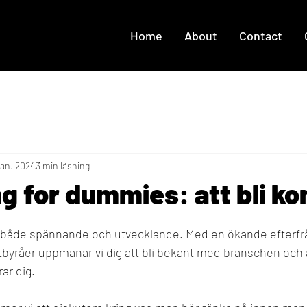
Home
About
Contact
jan. 2024
3 min läsning
g for dummies: att bli ko
 både spännande och utvecklande. Med en ökande efterfr
byråer uppmanar vi dig att bli bekant med branschen och 
ar dig.