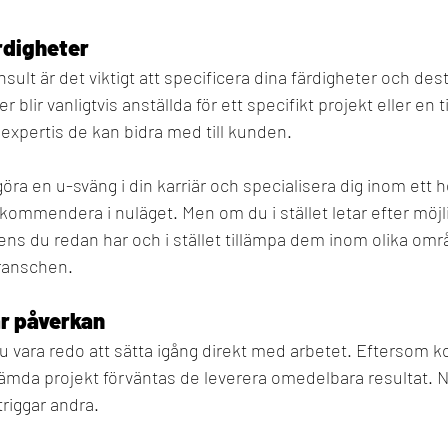
rdigheter
sult är det viktigt att specificera dina färdigheter och de
r blir vanligtvis anställda för ett specifikt projekt eller en
 expertis de kan bidra med till kunden.
göra en u-sväng i din karriär och specialisera dig inom ett 
ekommendera i nuläget. Men om du i stället letar efter möjli
ns du redan har och i stället tillämpa dem inom olika omr
branschen.
r påverkan
vara redo att sätta igång direkt med arbetet. Eftersom ko
ämda projekt förväntas de leverera omedelbara resultat. 
riggar andra.