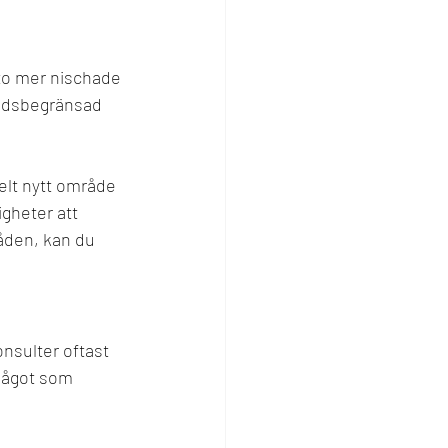
sto mer nischade 
 tidsbegränsad 
helt nytt område 
gheter att 
åden, kan du 
nsulter oftast 
Något som 