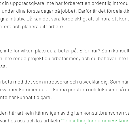
tt din uppdragsgivare inte har förberett en ordentlig introduk
g under dina första dagar på jobbet. Därför är det fördelakt
na intiativ. Då kan det vara fördelaktigt att tillhöra ett ko
ritera och planera ditt arbete. 
r, inte för vilken plats du arbetar på. Eller hur? Som konsu
m inte rör de projekt du arbetar med, och du behöver inte 
ösa.
rbeta med det som intresserar och utvecklar dig. Som näm
örsvinner kommer du att kunna prestera och fokusera på dig 
inte har kunnat tidigare.
n här artikeln känns igen av dig kan konsultbranschen var
var hos oss och läs artikeln 
"Consulting for dummies: kons